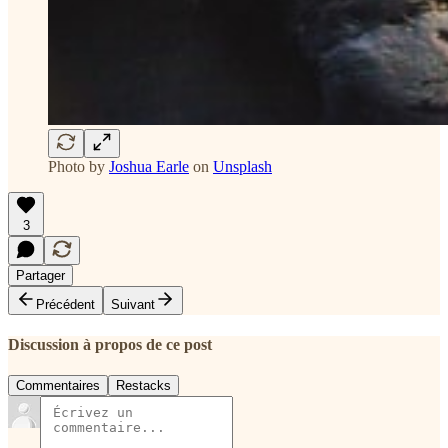
Photo by
Joshua Earle
on
Unsplash
3
Partager
Précédent
Suivant
Discussion à propos de ce post
Commentaires
Restacks