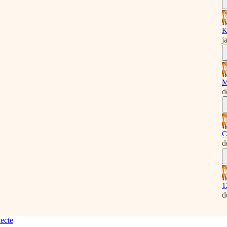
K
j
M
d
C
d
1
d
lecte