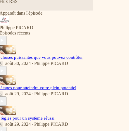
Flux RSS
accompagné plus de 2500 membres BNI au fil des
ans à développer leur business autrement. Ces
Apparaît dans l'épisode
expériences de vie, il les partage avec vous.
Philippe PICARD
Épisodes récents
 choses puissantes que vous pouvez contrôler
août 30, 2024
Philippe PICARD
•
 étapes pour atteindre votre plein potentiel
août 29, 2024
Philippe PICARD
•
 règles pour un système réussi
août 29, 2024
Philippe PICARD
•