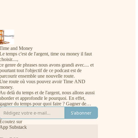
Time and Money
Le temps c'est de l'argent, time ou money il faut
choisir....,
ce genre de phrases nous avons grandi avec.... et
pourtant tout l'objectif de ce podcast est de
parcourir ensemble une nouvelle route.
Une route où vous pouvez avoir Time AND
money.
Au delà du temps et de l'argent, nous allons aussi
aborder et approfondir le pourquoi. En effet,
gagner du temps pour quoi faire ? Gagner de
l'argent pour avoir plus d'argent ? etc...
S'abonner
A très vite ON AIR.
Écoutez sur
Philippe Picard est l'hôte de ce podcast. Il est
App Substack
entrepreneur, ancien banquier et écrivain à ses
heures perdues. Networker d'excellence, il a