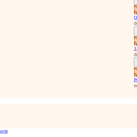
O
d
3
d
P
n
lecte