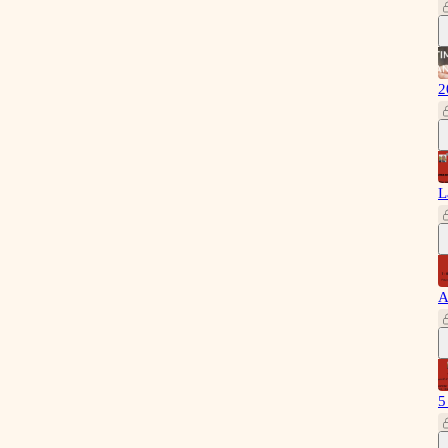
2
L
A
5