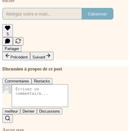
encore
S'abonner
5
Partager
Précédent
Suivant
Discussion à propos de ce post
Commentaires
Restacks
meilleur
Dernier
Discussions
Aucun post