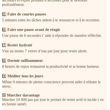
secondes et expire pendant 8 secondes pour te détendre
profondément.
5️⃣
Faire de courtes pauses
5 minutes entre les tâches aident à te ressourcer et à te recentrer.
6️⃣
Faire une pause avant de réagir
Une pause de 6 secondes t’ aide à répondre de manière réfléchie.
7️⃣
Rester hydraté
Vise au moins 7 verres d’eau par jour pour rester alerte.
8️⃣
Dormir suffisammen
t
8 heures de repos restaurent ta productivité et ta bonne humeur.
9️⃣
Méditer tous les jours
Même 9 minutes de pleine conscience peuvent aider à réduire le
stress.
🔟
Marcher davantage
Marcher 10 000 pas par jour te permet de rester actif et lucide ( en
en bonne santé)